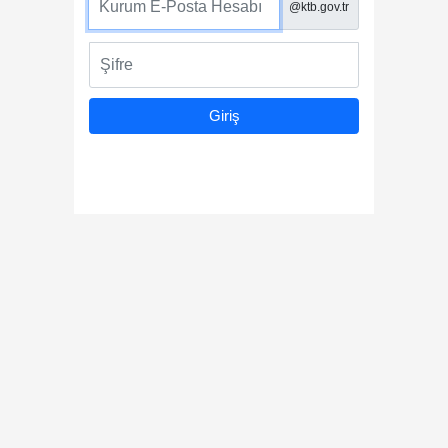
@ktb.gov.tr
Şifre